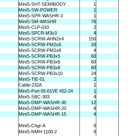
MiniS-SHT-SEMIBODY
1
MiniS-SW-POWER
1
MiniS-SPR-WASHR-3
1
MiniS-SM-WASHR
76
MiniS-CLP-010
2
MiniS-SPCR-M3x3
4
MiniS-SCRW-AHN2x4
150
MiniS-SCRW-PM2x6
20
MiniS-SCRW-PM2x8
4
MiniS-SCRW-PB3x5
60
MiniS-SCRW-PB3x6
60
MiniS-SCRW-PB3x8
80
MiniS-SCRW-PB3x10
24
MiniS-TIE-01
2
Cable-232A
1
MiniS-Port 05-01VE 452-24
1
MiniS-SBC-303
4
MiniS-DMP-WASHR-30
12
MiniS-DMP-WASHR-20
8
MiniS-DMP-WASHR-15
4
MiniS-Chgr-A
0
MiniS-NMH-1100-2
0