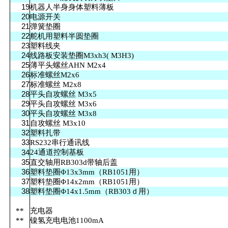
19
机器人半身身体塑料薄板
20
电源开关
21
弹簧垫圈
22
舵机用塑料半圆垫圈
23
塑料线夹
24
线路板安装垫圈M3xh3( M3H3)
25
薄平头螺丝AHN M2x4
26
标准螺丝M2x6
27
标准螺丝 M2x8
28
平头自攻螺丝 M3x5
29
平头自攻螺丝 M3x6
30
平头自攻螺丝 M3x8
31
自攻螺丝 M3x10
32
塑料扎带
33
RS232串行通讯线
24
通道控制基板
34
35
直交轴用RB303d带轴后盖
36
塑料垫圈Φ13x3mm（RB1051
用
）
37
塑料垫圈Φ14x2mm（RB1051用）
38
塑料垫圈Φ14x1.5mm（RB303ｄ用）
**
充电器
**
镍氢充电电池1100mA