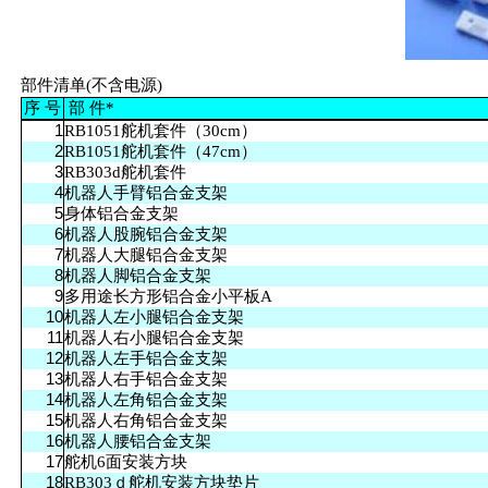
部件清单
(
不含电源
)
序
号
部 件*
1
RB1051舵机套件（30cm）
2
RB1051舵机套件（47cm）
3
RB303d舵机套件
4
机器人手臂铝合金支架
5
身体铝合金支架
6
机器人股腕铝合金支架
7
机器人大腿铝合金支架
8
机器人脚铝合金支架
9
多用途长方形铝合金小平板A
10
机器人左小腿铝合金支架
11
机器人右小腿铝合金支架
12
机器人左手铝合金支架
13
机器人右手铝合金支架
14
机器人左角铝合金支架
15
机器人右角铝合金支架
16
机器人腰铝合金支架
17
舵机6面安装方块
18
RB303ｄ舵机安装方块垫片