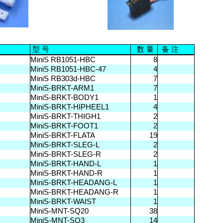
备
注
型
号
数
量
MiniS RB1051-HBC
8
MiniS RB1051-HBC-47
4
MiniS RB303d-HBC
7
MiniS-BRKT-ARM1
7
MiniS-BRKT-BODY1
1
MiniS-BRKT-HIPHEEL1
4
MiniS-BRKT-THIGH1
2
MiniS-BRKT-FOOT1
2
MiniS-BRKT-FLATA
19
MiniS-BRKT-SLEG-L
2
MiniS-BRKT-SLEG-R
2
MiniS-BRKT-HAND-L
1
MiniS-BRKT-HAND-R
1
MiniS-BRKT-HEADANG-L
1
MiniS-BRKT-HEADANG-R
1
MiniS-BRKT-WAIST
1
MiniS-MNT-SQ20
38
MiniS-MNT-SQ3
14