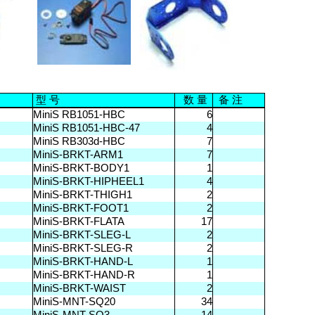
备
注
型
号
数
量
MiniS RB1051-HBC
6
MiniS RB1051-HBC-47
4
MiniS RB303d-HBC
7
MiniS-BRKT-ARM1
7
MiniS-BRKT-BODY1
1
MiniS-BRKT-HIPHEEL1
4
MiniS-BRKT-THIGH1
2
MiniS-BRKT-FOOT1
2
MiniS-BRKT-FLATA
17
MiniS-BRKT-SLEG-L
2
MiniS-BRKT-SLEG-R
2
MiniS-BRKT-HAND-L
1
MiniS-BRKT-HAND-R
1
MiniS-BRKT-WAIST
2
MiniS-MNT-SQ20
34