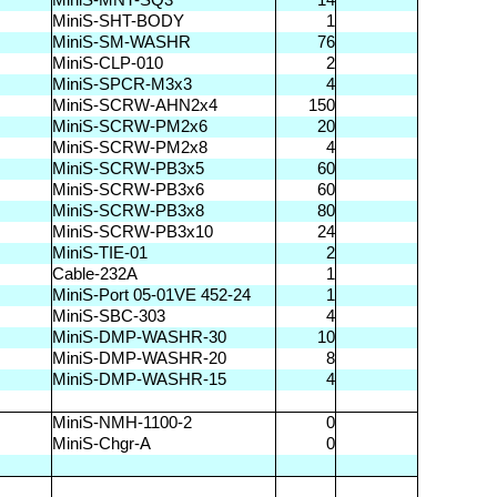
MiniS-MNT-SQ3
14
MiniS-SHT-BODY
1
MiniS-SM-WASHR
76
MiniS-CLP-010
2
MiniS-SPCR-M3x3
4
MiniS-SCRW-AHN2x4
150
MiniS-SCRW-PM2x6
20
MiniS-SCRW-PM2x8
4
MiniS-SCRW-PB3x5
60
MiniS-SCRW-PB3x6
60
MiniS-SCRW-PB3x8
80
MiniS-SCRW-PB3x10
24
MiniS-TIE-01
2
Cable-232A
1
MiniS-Port 05-01VE 452-24
1
MiniS-SBC-303
4
MiniS-DMP-WASHR-30
10
MiniS-DMP-WASHR-20
8
MiniS-DMP-WASHR-15
4
MiniS-NMH-1100-2
0
MiniS-Chgr-A
0