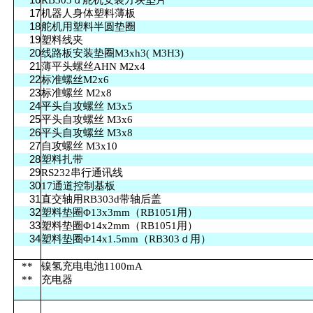
16
RB303ｄ舵机安装方块垫片
17
机器人身体塑料薄板
18
舵机用塑料半圆垫圈
19
塑料线夹
20
线路板安装垫圈M3xh3( M3H3)
21
薄平头螺丝AHN M2x4
22
标准螺丝M2x6
23
标准螺丝 M2x8
24
平头自攻螺丝 M3x5
25
平头自攻螺丝 M3x6
26
平头自攻螺丝 M3x8
27
自攻螺丝 M3x10
28
塑料扎带
29
RS232串行通讯线
30
17通道控制基板
31
直交轴用RB303d带轴后盖
32
塑料垫圈Φ13x3mm（RB1051
用
）
33
塑料垫圈Φ14x2mm（RB1051用）
34
塑料垫圈Φ14x1.5mm（RB303ｄ用）
**
镍氢充电电池1100mA
**
充电器