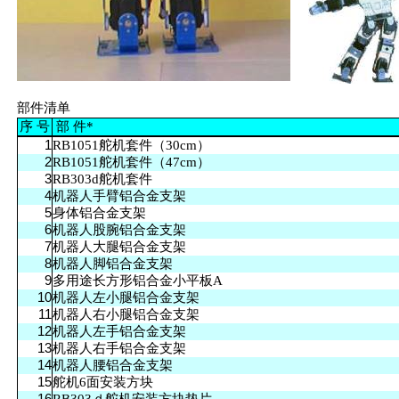
单
部件清
序
号
部 件*
1
RB1051舵机套件（30cm）
2
RB1051舵机套件（47cm）
3
RB303d舵机套件
4
机器人手臂铝合金支架
5
身体铝合金支架
6
机器人股腕铝合金支架
7
机器人大腿铝合金支架
8
机器人脚铝合金支架
9
多用途长方形铝合金小平板A
10
机器人左小腿铝合金支架
11
机器人右小腿铝合金支架
12
机器人左手铝合金支架
13
机器人右手铝合金支架
14
机器人腰铝合金支架
15
舵机6面安装方块