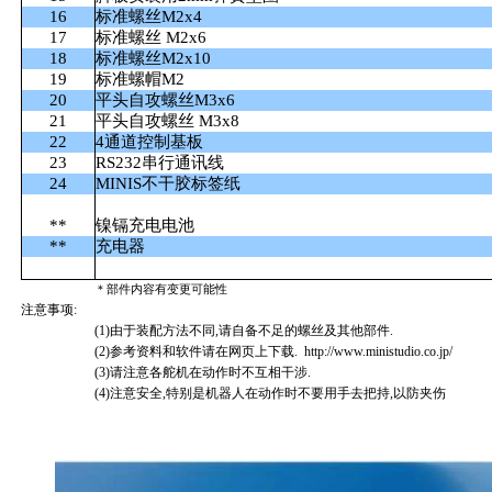
16
标准螺丝M2x4
17
标准螺丝 M2x6
18
标准螺丝M2x10
19
标准螺帽M2
20
平头自攻螺丝M3x6
21
平头自攻螺丝 M3x8
22
4通道控制基板
23
RS232串行通讯线
24
MINIS不干胶标签纸
**
镍镉充电电池
**
充电器
＊部件内容有变更可能性
注意事项:
(1)由于装配方法不同,请自备不足的螺丝及其他部件.
(2)参考资料和软件请在网页上下载.
http://www.ministudio.co.jp/
(3)请注意各舵机在动作时不互相干涉.
(4)注意安全,特别是机器人在动作时不要用手去把持,以防夹伤