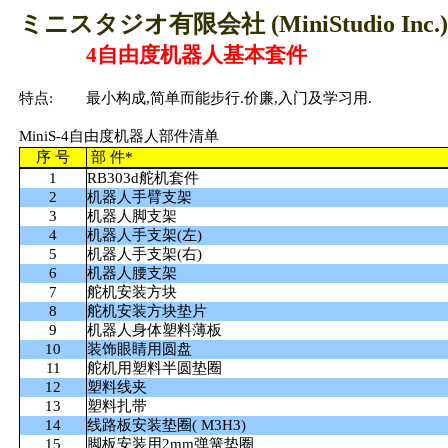
ミニスタジオ有限会社 (MiniStudio Inc.)
4自由度机器人基本套件
特
点
:
最小
构
成
,简单
而
能
步
行
.价廉,入门及学习用.
MiniS-4自由度机器人部件清单
序
号
部 件*
1
RB303d舵机套件
2
机器人手臂支架
3
机器人脚支架
4
机器人手支架(左)
5
机器人手支架(右)
6
机器人腰支架
7
舵机安装方块
8
舵机安装方块垫片
9
机器人身体塑料薄板
10
装饰眼睛用圆盘
11
舵机用塑料半圆垫圈
12
塑料线夹
13
塑料扎带
14
线路板安装垫圈( M3H3)
15
脚板安装用2mm弹簧垫圈