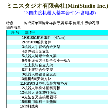
ミニスタジオ有限会社(MiniStudio Inc.
13自由度机器人基本套件(不含电源)
特
点
:
构
成
简单
而
能
象样步
行
,舞蹈等.价廉,中级学习用.
部件清单
序 号
部 件*
1
RB1051舵机套件（47cm）
2
RB303d舵机套件
铝
3
机器人手臂
合金支架
身体铝
4
合金支架
铝
5
机器人脚
合金支架
长
铝
6
多用途
方形
合金小平板A
铝
7
左
上肢
合金支架
铝
8
右
上肢
合金支架
铝
9
机器人腰
合金支架
块
10
舵机6面安装方
块垫
11
RB303ｄ舵机安装方
片
12
机器人半身体塑料薄板
13
机器人身体塑料薄板
支架交叉
连接
用
圆环
14
圆垫
15
舵机用塑料半
圈
线夹
16
塑料