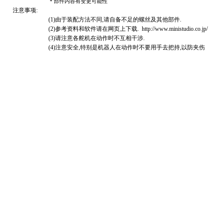
＊部件内容有变更可能性
注意事项:
(1)由于装配方法不同,请自备不足的螺丝及其他部件.
(2)参考资料和软件请在网页上下载.
http://www.ministudio.co.jp/
(3)请注意各舵机在动作时不互相干涉.
(4)注意安全,特别是机器人在动作时不要用手去把持,以防夹伤