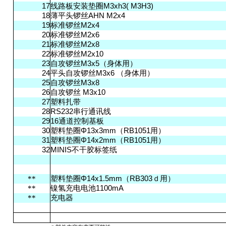
线
垫
17
路板安装
圈
M3xh3( M3H3)
头锣丝
18
薄平
AHN M2x4
标
锣丝
19
准
M2x4
标
锣丝
20
准
M2x6
标
锣丝
21
准
M2x8
标
锣丝
22
准
M2x10
锣丝
23
自攻
M3x5
（身体
用
）
头
锣丝
24
平
自攻
M3x6
（身体
用
）
锣丝
25
自攻
M3x8
锣丝
26
自攻
M3x10
带
27
塑料扎
讯线
28
RS232
串行通
29
16
通道控制基板
垫
30
塑料
圈Φ
13x3mm
（RB1051
用
）
垫
31
塑料
圈
Φ14x2mm
（
RB1051
用）
标签纸
32
MINIS不干胶
垫
**
塑料
圈Φ
14x1.5mm
（RB303ｄ
用
）
镍氢
电电
**
充
池
1100mA
**
充电器