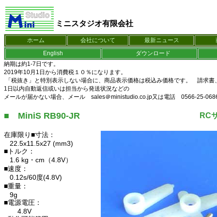
ミニスタジオ有限会社
ホーム
会社について
最新ニュース
English
ダウンロード
納期は約1-7日です。
2019年10月1日から消費税１０％になります。
「税抜き」と特別表示しない場合に、商品表示価格は税込み価格です。 請求書
1日以内自動返信或いは担当から発送状況などの
メールが届かない場合、メール
sales＠ministudio.co.jp
又は電話 0566-25-0
■ MiniS RB90-JR
RCサ
在庫限り■寸法：
22.5x11.5x27 (mm3)
■トルク：
1.6 kg・cm（4.8V）
■速度：
0.12s/60度(4.8V)
■重量：
9g
■電源電圧：
4.8V