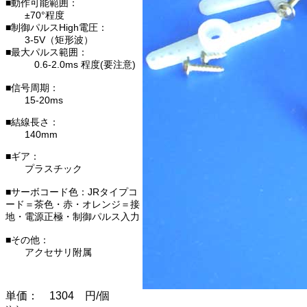
■動作可能範囲：
±70°程度
■制御パルスHigh電圧：
3-5V（矩形波）
■最大パルス範囲：
0.6-2.0ms 程度(要注意)
■信号周期：
15-20ms
■結線長さ：
140mm
■ギア：
プラスチック
■サーボコード色：JRタイプコ
ード＝茶色・赤・オレンジ＝接
地・電源正極・制御パルス入力
■その他：
アクセサリ附属
単価： 1304 円/個